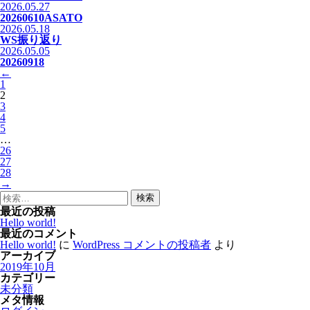
2026.05.27
20260610ASATO
2026.05.18
WS振り返り
2026.05.05
20260918
←
1
2
3
4
5
…
26
27
28
→
検
索:
最近の投稿
Hello world!
最近のコメント
Hello world!
に
WordPress コメントの投稿者
より
アーカイブ
2019年10月
カテゴリー
未分類
メタ情報