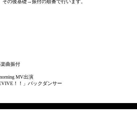
。その後基礎→振付の順番で行います。
LS楽曲振付
orning MV出演
 Funk REVIVE！！」バックダンサー