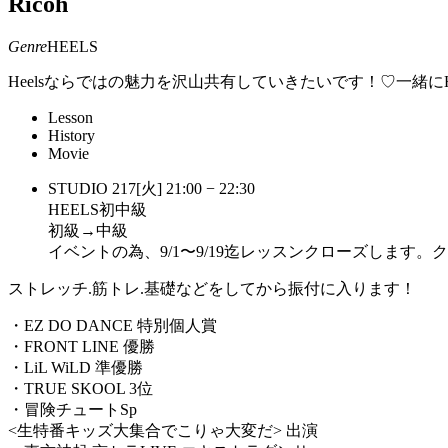
Ricoh
Genre
HEELS
Heelsならではの魅力を沢山共有していきたいです！♡一緒にH
Lesson
History
Movie
STUDIO 217
[火]
21:00 − 22:30
HEELS初中級
初級→中級
イベントの為、9/1〜9/19迄レッスンクローズします
ストレッチ.筋トレ.基礎などをしてから振付に入ります！
・EZ DO DANCE 特別個人賞
・FRONT LINE 優勝
・LiL WiLD 準優勝
・TRUE SKOOL 3位
・冒険チュートSp
<生特番キッズ大集合でこりゃ大変だ> 出演